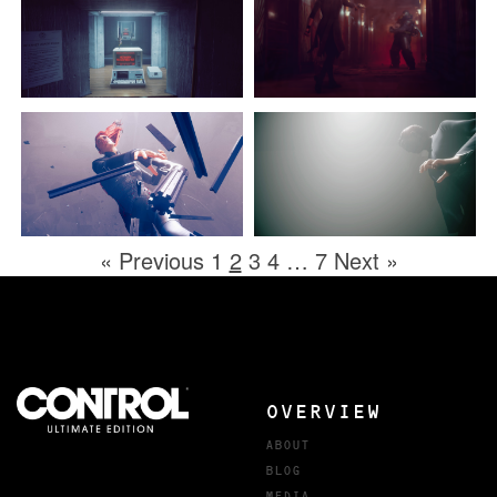
« Previous
1
2
3
4
…
7
Next »
OVERVIEW
ABOUT
BLOG
MEDIA